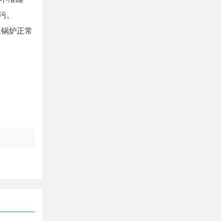
污。
水锅炉正常