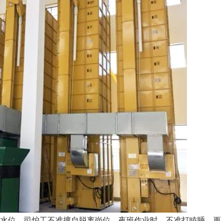
水位。司炉工不准擅自脱离岗位，夜班作业时，不准打瞌睡，更