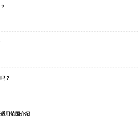
器？
析
道吗？
及适用范围介绍