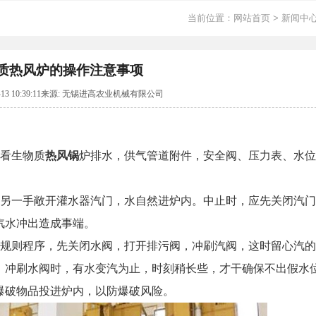
当前位置：
网站首页
>
新闻中
质热风炉的操作注意事项
04-13 10:39:11来源: 无锡进高农业机械有限公司
查看生物质
热风锅
炉排水，供气管道附件，安全阀、压力表、水位
之另一手敞开灌水器汽门，水自然进炉内。中止时，应先关闭汽
汽水冲出造成事端。
按规则程序，先关闭水阀，打开排污阀，冲刷汽阀，这时留心汽
。冲刷水阀时，有水变汽为止，时刻稍长些，才干确保不出假水
爆破物品投进炉内，以防爆破风险。